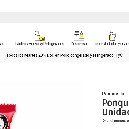
escado
Lácteos, Huevos y Refrigerados
Despensa
Licores bebidas y snac
Todos los Martes 20% Dto. en Pollo congelado y refrigerado.
TyC
Panadería
Ponqu
Unida
Sea el primero e