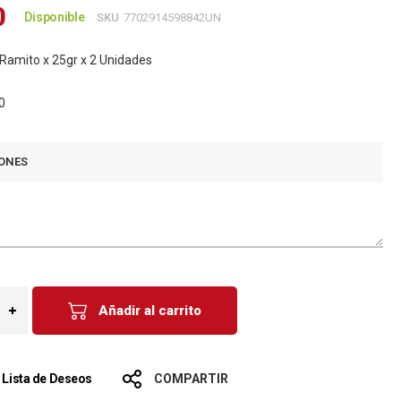
0
Disponible
SKU
7702914598842UN
amito x 25gr x 2 Unidades
0
ONES
Añadir al carrito
a Lista de Deseos
COMPARTIR