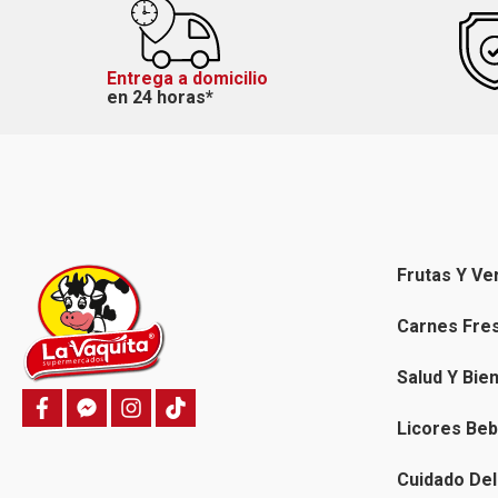
Entrega a domicilio
en 24 horas*
Frutas Y Ve
Carnes Fre
Salud Y Bie
f
f
i
T
a
a
n
i
Licores Beb
c
c
s
k
e
e
t
t
b
b
a
o
Cuidado Del
o
o
g
k