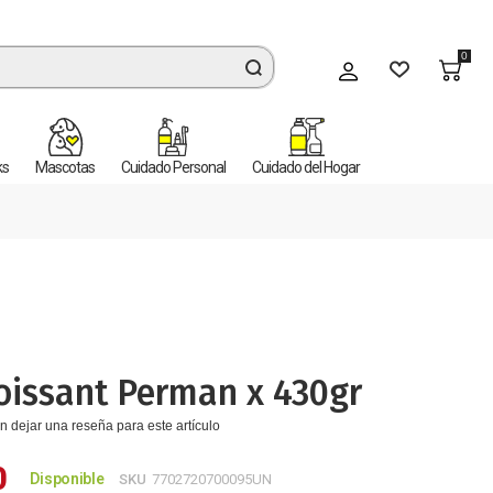
0
Mi cuenta
ks
Mascotas
Cuidado Personal
Cuidado del Hogar
oissant Perman x 430gr
n dejar una reseña para este artículo
0
Disponible
SKU
7702720700095UN