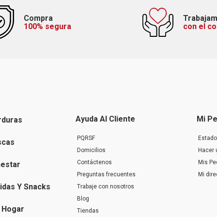
Compra
Trabaja
100% segura
con el c
Ayuda Al Cliente
Mi Pe
rduras
PQRSF
Estado
scas
Domicilios
Hacer 
Contáctenos
Mis Pe
nestar
Preguntas frecuentes
Mi dir
idas Y Snacks
Trabaje con nosotros
Blog
 Hogar
Tiendas