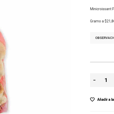
Minicroissant
Gramo a
$21,8
OBSERVACI
Añadir a l