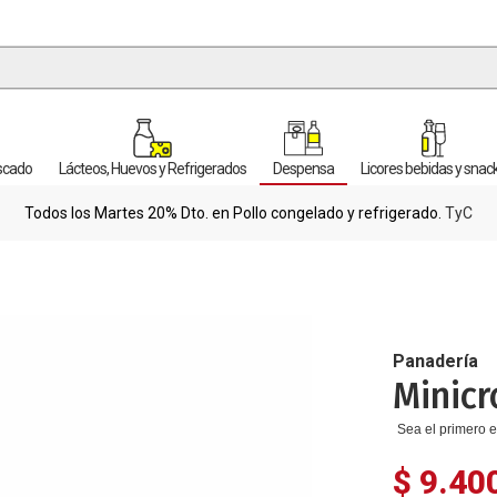
escado
Lácteos, Huevos y Refrigerados
Despensa
Licores bebidas y snac
Todos los Martes 20% Dto. en Pollo congelado y refrigerado.
TyC
Panadería
Minicr
Sea el primero e
$ 9.40