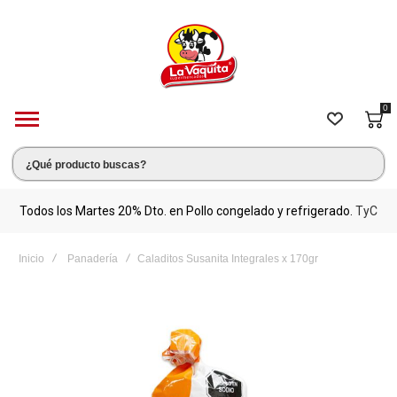
0
s.
Todos los Martes 20% Dto. en Pollo congelado y refrigerado.
TyC
M
Inicio
Panadería
Caladitos Susanita Integrales x 170gr
Saltar
al
final
de
la
galería