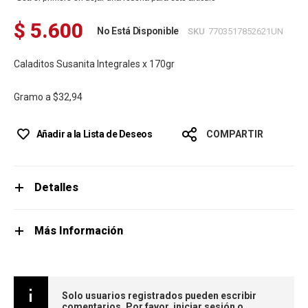
$ 5.600
No Está Disponible
SKU
7703517852621UN
Caladitos Susanita Integrales x 170gr
Gramo a
$32,94
Añadir a la Lista de Deseos
COMPARTIR
Detalles
Más Información
Solo usuarios registrados pueden escribir
comentarios. Por favor,
iniciar sesión
o