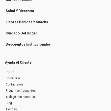
m
e
s
Salud Y Bienestar
s
e
n
Licores Bebidas Y Snacks
g
e
r
Cuidado Del Hogar
Descuentos Institucionales
Ayuda Al Cliente
PQRSF
Domicilios
Contáctenos
Preguntas frecuentes
Trabaje con nosotros
Blog
Tiendas