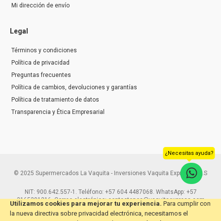
Mi dirección de envío
Legal
Términos y condiciones
Política de privacidad
Preguntas frecuentes
Política de cambios, devoluciones y garantías
Política de tratamiento de datos
Transparencia y Ética Empresarial
¿Necesitas ayuda?
© 2025 Supermercados La Vaquita - Inversiones Vaquita Express S.A.S
NIT: 900.642.557-1. Teléfono: +57 604 4487068. WhatsApp: +57
3165291216. Correo electrónico: contactenos@vaquitaexpress.com
Utilizamos cookies para mejorar tu experiencia.
Para cumplir con
la nueva directiva sobre privacidad electrónica, necesitamos el