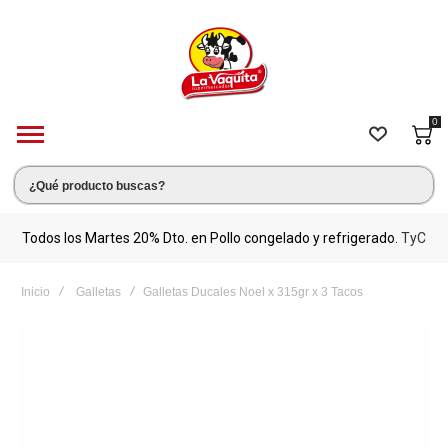
0
s.
Todos los Martes 20% Dto. en Pollo congelado y refrigerado.
TyC
M
Inicio
Galletas
Galletas Ducales Noel x 315gr x 3 Tacos
Saltar
al
final
de
la
galería