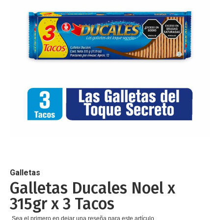
de
imágenes
Saltar
al
comienzo
de
Galletas
la
Galletas Ducales Noel x
galería
315gr x 3 Tacos
de
imágenes
Sea el primero en dejar una reseña para este artículo