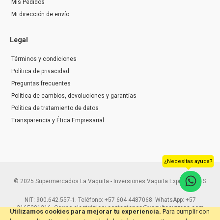
Mis Pedidos
Mi dirección de envío
Legal
Términos y condiciones
Política de privacidad
Preguntas frecuentes
Política de cambios, devoluciones y garantías
Política de tratamiento de datos
Transparencia y Ética Empresarial
¿Necesitas ayuda?
© 2025 Supermercados La Vaquita - Inversiones Vaquita Express S.A.S
NIT: 900.642.557-1. Teléfono: +57 604 4487068. WhatsApp: +57
3165291216. Correo electrónico: contactenos@vaquitaexpress.com
Utilizamos cookies para mejorar tu experiencia.
Para cumplir con