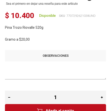
de
Sea el primero en dejar una reseña para este artículo
imágenes
$ 10.400
Disponible
SKU
7707292621038UND
Pina Trozo Riovalle 520g
Gramo a
$20,00
OBSERVACIONES
Añadir al carrito