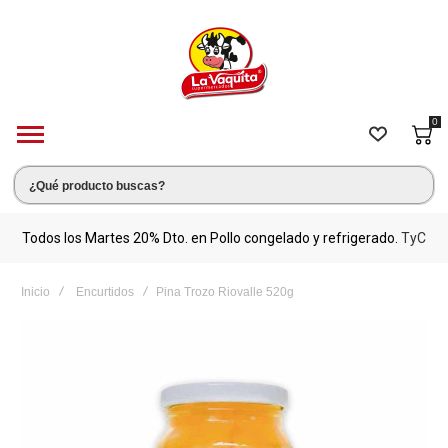
0
s.
Todos los Martes 20% Dto. en Pollo congelado y refrigerado.
TyC
M
Inicio
Encurtidos
Pina Trozo Riovalle 520g
Saltar
al
final
de
la
galería