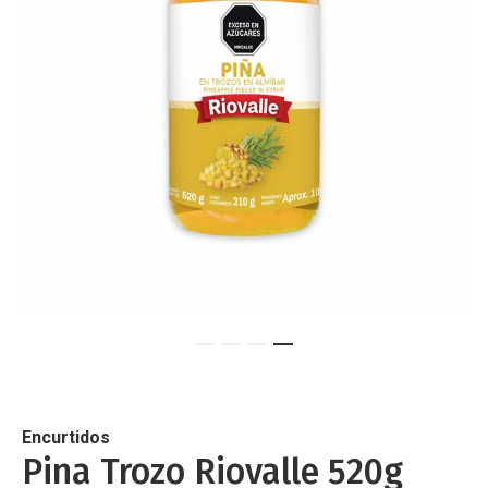
de
imágenes
Saltar
al
comienzo
de
Encurtidos
la
Pina Trozo Riovalle 520g
galería