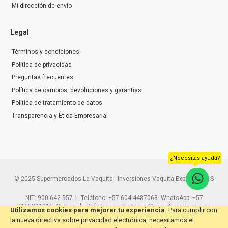
Mi dirección de envío
Legal
Términos y condiciones
Política de privacidad
Preguntas frecuentes
Política de cambios, devoluciones y garantías
Política de tratamiento de datos
Transparencia y Ética Empresarial
¿Necesitas ayuda?
© 2025 Supermercados La Vaquita - Inversiones Vaquita Express S.A.S
NIT: 900.642.557-1. Teléfono: +57 604 4487068. WhatsApp: +57
3165291216. Correo electrónico: contactenos@vaquitaexpress.com
Utilizamos cookies para mejorar tu experiencia.
Para cumplir con
la nueva directiva sobre privacidad electrónica, necesitamos el