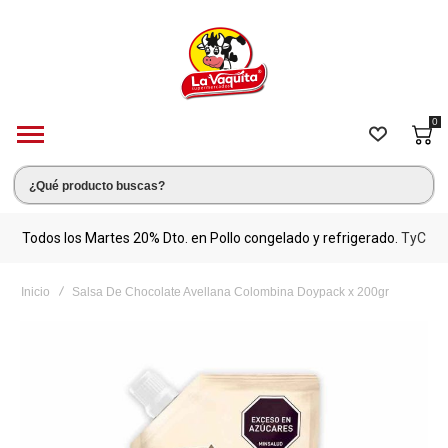
0
s.
Todos los Martes 20% Dto. en Pollo congelado y refrigerado.
TyC
M
Inicio
Salsa De Chocolate Avellana Colombina Doypack x 200gr
Saltar
al
final
de
la
galería