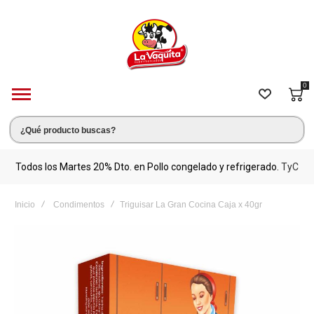
0
s.
Todos los Martes 20% Dto. en Pollo congelado y refrigerado.
TyC
M
Inicio
Condimentos
Triguisar La Gran Cocina Caja x 40gr
Saltar
al
final
de
la
galería