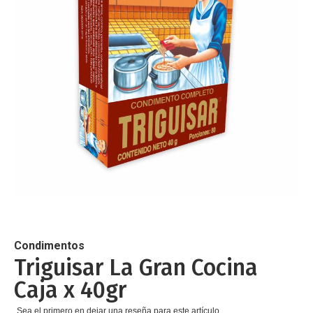
de
imágenes
Saltar
al
comienzo
de
Condimentos
la
Triguisar La Gran Cocina
galería
Caja x 40gr
de
imágenes
Sea el primero en dejar una reseña para este artículo