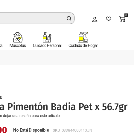
0
Mi cuenta
ks
Mascotas
Cuidado Personal
Cuidado del Hogar
s
a Pimentón Badia Pet x 56.7gr
n dejar una reseña para este artículo
00
No Está Disponible
SKU
033844000110UN