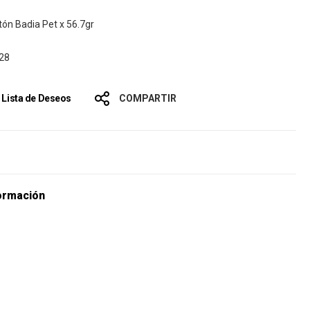
ón Badia Pet x 56.7gr
28
a Lista de Deseos
COMPARTIR
s
ormación