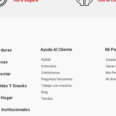
100% segura
con el c
Ayuda Al Cliente
Mi Pe
rduras
PQRSF
Estado
scas
Domicilios
Hacer 
Contáctenos
Mis Pe
nestar
Preguntas frecuentes
Mi dir
idas Y Snacks
Trabaje con nosotros
Blog
 Hogar
Tiendas
Institucionales