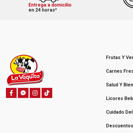
Entrega a domicilio
en 24 horas*
Frutas Y Ve
Carnes Fre
Salud Y Bie
f
f
i
T
a
a
n
i
Licores Beb
c
c
s
k
e
e
t
t
b
b
a
o
Cuidado Del
o
o
g
k
o
o
r
k
k
a
Descuentos 
-
m
m