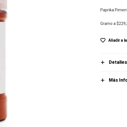
Paprika Piment
Gramo a
$229,
Añadir a l
Detalle
Más Inf