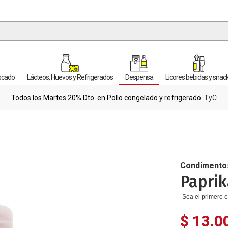
escado
Lácteos, Huevos y Refrigerados
Despensa
Licores bebidas y snac
Todos los Martes 20% Dto. en Pollo congelado y refrigerado.
TyC
Condimento
Paprik
Sea el primero e
$ 13.0