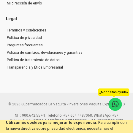
Mi dirección de envío
Legal
Términos y condiciones
Política de privacidad
Preguntas frecuentes
Política de cambios, devoluciones y garantías
Política de tratamiento de datos
Transparencia y Ética Empresarial
¿Necesitas ayuda?
© 2025 Supermercados La Vaquita - Inversiones Vaquita Express S.A.S
NIT: 900.642.557-1. Teléfono: +57 604 4487068. WhatsApp: +57
3165291216. Correo electrónico: contactenos@vaquitaexpress.com
Utilizamos cookies para mejorar tu experiencia.
Para cumplir con
la nueva directiva sobre privacidad electrónica, necesitamos el