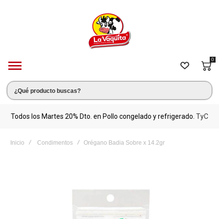
0
s.
Todos los Martes 20% Dto. en Pollo congelado y refrigerado.
TyC
M
Inicio
Condimentos
Orégano Badia Sobre x 14.2gr
Saltar
al
final
de
la
galería