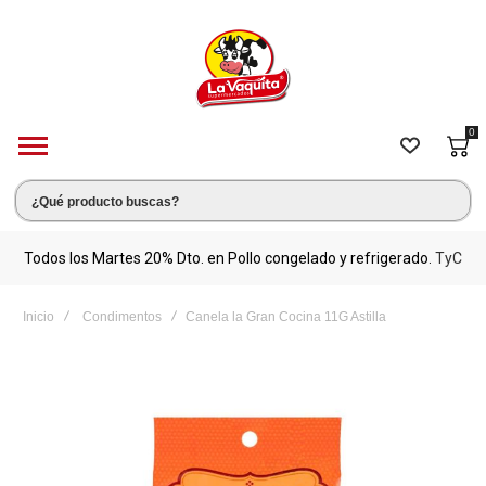
0
s.
Todos los Martes 20% Dto. en Pollo congelado y refrigerado.
TyC
M
Inicio
Condimentos
Canela la Gran Cocina 11G Astilla
Saltar
al
final
de
la
galería