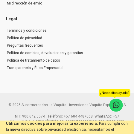
Mi dirección de envío
Legal
Términos y condiciones
Política de privacidad
Preguntas frecuentes
Política de cambios, devoluciones y garantías
Política de tratamiento de datos
Transparencia y Ética Empresarial
¿Necesitas ayuda?
© 2025 Supermercados La Vaquita - Inversiones Vaquita Express S.A.S
NIT: 900.642.557-1. Teléfono: +57 604 4487068. WhatsApp: +57
3165291216. Correo electrónico: contactenos@vaquitaexpress.com
Utilizamos cookies para mejorar tu experiencia.
Para cumplir con
la nueva directiva sobre privacidad electrónica, necesitamos el