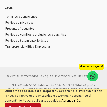
Legal
Términos y condiciones
Política de privacidad
Preguntas frecuentes
Política de cambios, devoluciones y garantías
Política de tratamiento de datos
Transparencia y Ética Empresarial
¿Necesitas ayuda?
© 2025 Supermercados La Vaquita - Inversiones Vaquita Express S.A.S
NIT: 900.642.557-1. Teléfono: +57 604 4487068. WhatsApp: +57
3165291216. Correo electrónico: contactenos@vaquitaexpress.com
Utilizamos cookies para mejorar tu experiencia.
Para cumplir con
la nueva directiva sobre privacidad electrónica, necesitamos el
consentimiento para utilizar tus cookies.
Aprende más
.