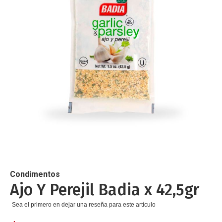
de
imágenes
Saltar
al
comienzo
de
Condimentos
la
Ajo Y Perejil Badia x 42,5gr
galería
de
Sea el primero en dejar una reseña para este artículo
imágenes