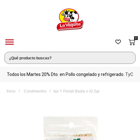
0
s.
Todos los Martes 20% Dto. en Pollo congelado y refrigerado.
TyC
M
Inicio
Condimentos
Ajo Y Perejil Badia x 42,5gr
Saltar
al
final
de
la
galería