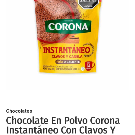
de
imágenes
Saltar
al
comienzo
de
Chocolates
la
Chocolate En Polvo Corona
galería
Instantáneo Con Clavos Y
de
imágenes