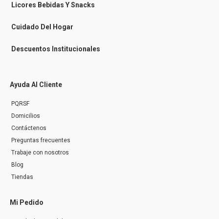
n
Licores Bebidas Y Snacks
g
e
r
Cuidado Del Hogar
Descuentos Institucionales
Ayuda Al Cliente
PQRSF
Domicilios
Contáctenos
Preguntas frecuentes
Trabaje con nosotros
Blog
Tiendas
Mi Pedido