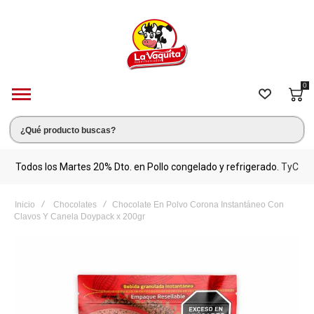
0
s.
Todos los Martes 20% Dto. en Pollo congelado y refrigerado.
TyC
M
Inicio
Chocolates
Chocolate En Polvo Corona Instantáneo Con
Clavos Y Canela Doypack x 200gr
Saltar
al
final
de
la
galería