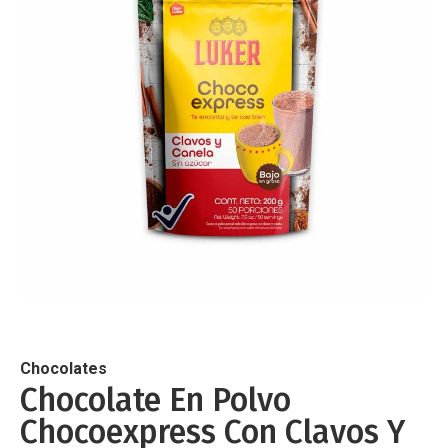
de
imágenes
Saltar
al
comienzo
de
Chocolates
la
Chocolate En Polvo
galería
Chocoexpress Con Clavos Y
de
imágenes