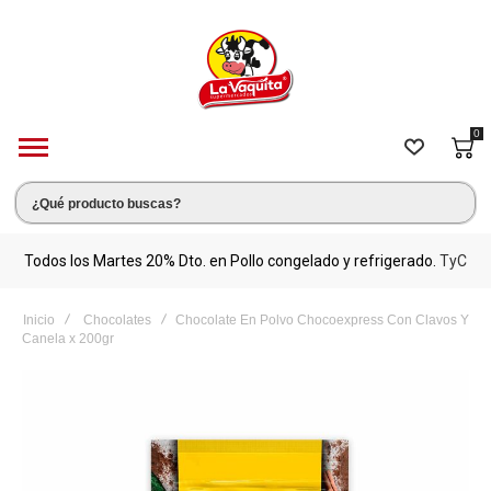
0
s.
Todos los Martes 20% Dto. en Pollo congelado y refrigerado.
TyC
M
Inicio
Chocolates
Chocolate En Polvo Chocoexpress Con Clavos Y
Canela x 200gr
Saltar
al
final
de
la
galería