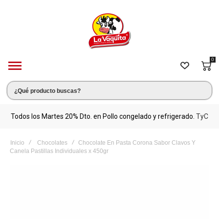
0
s.
Todos los Martes 20% Dto. en Pollo congelado y refrigerado.
TyC
M
Inicio
Chocolates
Chocolate En Pasta Corona Sabor Clavos Y
Canela Pastillas Individuales x 450gr
Saltar
al
final
de
la
galería