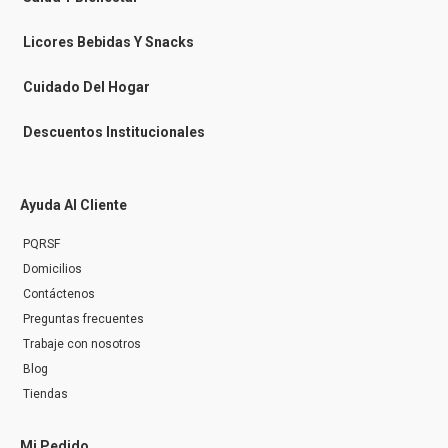
s
e
n
Licores Bebidas Y Snacks
g
e
r
Cuidado Del Hogar
Descuentos Institucionales
Ayuda Al Cliente
PQRSF
Domicilios
Contáctenos
Preguntas frecuentes
Trabaje con nosotros
Blog
Tiendas
Mi Pedido