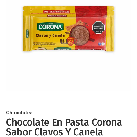
de
imágenes
Saltar
al
comienzo
de
Chocolates
la
Chocolate En Pasta Corona
galería
Sabor Clavos Y Canela
de
imágenes