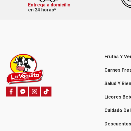
Entrega a domicilio
en 24 horas*
Frutas Y Ve
Carnes Fre
Salud Y Bie
f
f
i
T
a
a
n
i
Licores Beb
c
c
s
k
e
e
t
t
b
b
a
o
Cuidado Del
o
o
g
k
o
o
r
k
k
a
Descuentos 
-
m
m