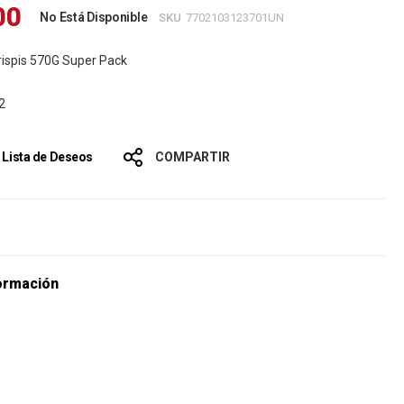
00
No Está Disponible
SKU
7702103123701UN
rispis 570G Super Pack
2
a Lista de Deseos
COMPARTIR
s
ormación