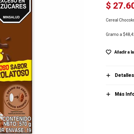
$ 27.6
Cereal Chocok
Gramo a
$48,4
Añadir a l
Detalle
Más Inf