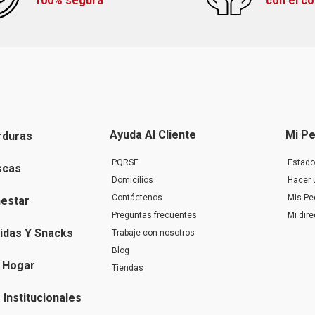
100% segura
con el c
Ayuda Al Cliente
Mi Pe
rduras
PQRSF
Estado
scas
Domicilios
Hacer 
Contáctenos
Mis Pe
nestar
Preguntas frecuentes
Mi dir
idas Y Snacks
Trabaje con nosotros
Blog
 Hogar
Tiendas
Institucionales