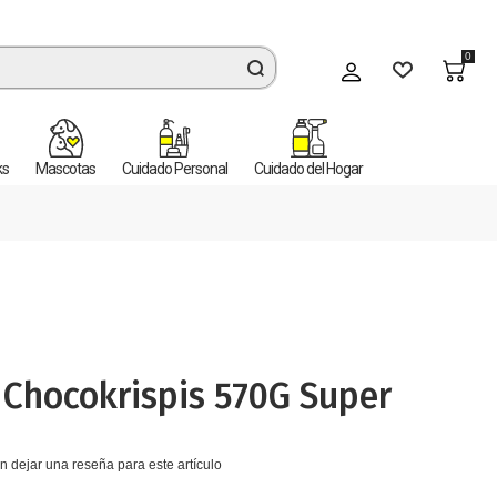
0
Mi cuenta
ks
Mascotas
Cuidado Personal
Cuidado del Hogar
 Chocokrispis 570G Super
n dejar una reseña para este artículo