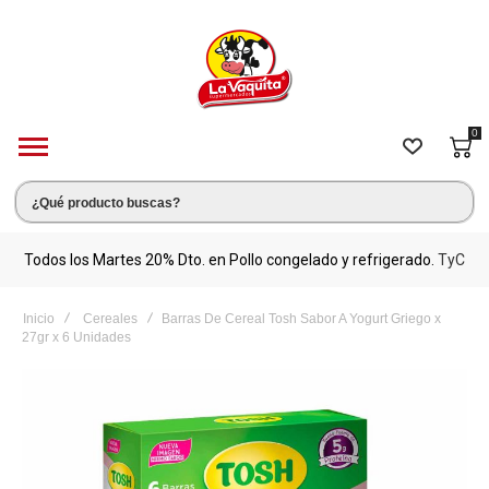
0
s.
Todos los Martes 20% Dto. en Pollo congelado y refrigerado.
TyC
M
Inicio
Cereales
Barras De Cereal Tosh Sabor A Yogurt Griego x
27gr x 6 Unidades
Saltar
al
final
de
la
galería