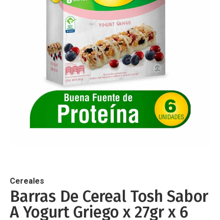
de
imágenes
Saltar
al
comienzo
de
Cereales
la
Barras De Cereal Tosh Sabor
galería
A Yogurt Griego x 27gr x 6
de
imágenes