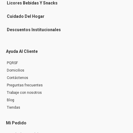
n
Licores Bebidas Y Snacks
g
e
r
Cuidado Del Hogar
Descuentos Institucionales
Ayuda Al Cliente
PQRSF
Domicilios
Contáctenos
Preguntas frecuentes
Trabaje con nosotros
Blog
Tiendas
Mi Pedido