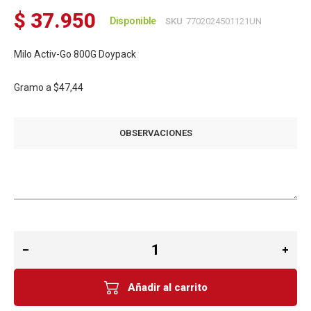
$ 37.950
Disponible
SKU
7702024501121UN
Milo Activ-Go 800G Doypack
Gramo a
$47,44
OBSERVACIONES
Añadir al carrito