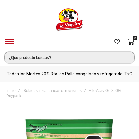
0
s.
Todos los Martes 20% Dto. en Pollo congelado y refrigerado.
TyC
M
Inicio
Bebidas Instantáneas e Infusiones
Milo Activ-Go 800G
Doypack
Saltar
al
final
de
la
galería