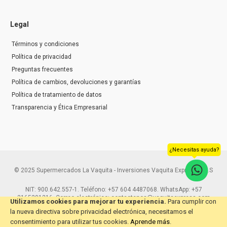
Legal
Términos y condiciones
Política de privacidad
Preguntas frecuentes
Política de cambios, devoluciones y garantías
Política de tratamiento de datos
Transparencia y Ética Empresarial
¿Necesitas ayuda?
© 2025 Supermercados La Vaquita - Inversiones Vaquita Express S.A.S
NIT: 900.642.557-1. Teléfono: +57 604 4487068. WhatsApp: +57
3165291216. Correo electrónico: contactenos@vaquitaexpress.com
Utilizamos cookies para mejorar tu experiencia.
Para cumplir con
la nueva directiva sobre privacidad electrónica, necesitamos el
consentimiento para utilizar tus cookies.
Aprende más
.