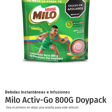
de
imágenes
Saltar
al
comienzo
de
Bebidas Instantáneas e Infusiones
la
Milo Activ-Go 800G Doypack
galería
de
Sea el primero en dejar una reseña para este artículo
imágenes