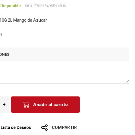
Disponible
SKU
7702354955915UN
o 10G 2L Mango de Azucar
0
ONES
Añadir al carrito
a Lista de Deseos
COMPARTIR