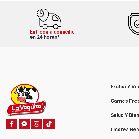
Entrega a domicilio
en 24 horas*
Frutas Y Ve
Carnes Fre
Salud Y Bie
f
f
i
T
a
a
n
i
Licores Beb
c
c
s
k
e
e
t
t