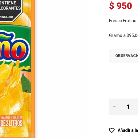
$ 950
Fresco Frutin
Gramo a
$95,0
OBSERVACI
Añadir a l