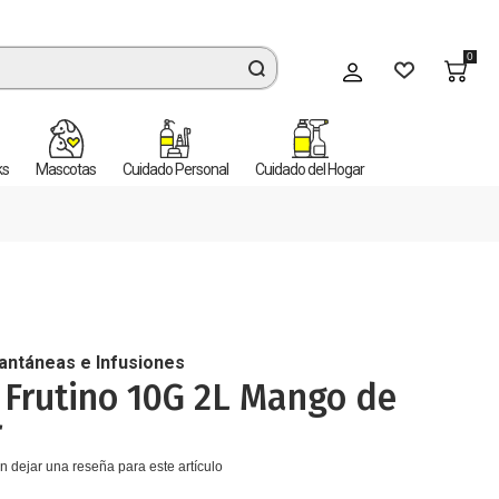
0
Mi cuenta
ks
Mascotas
Cuidado Personal
Cuidado del Hogar
tantáneas e Infusiones
 Frutino 10G 2L Mango de
r
n dejar una reseña para este artículo