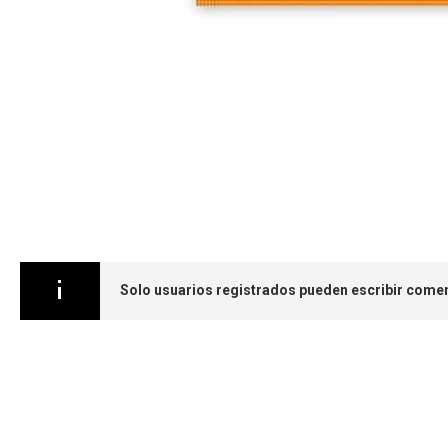
Saltar
al
comienzo
de
la
galería
de
imágenes
Solo usuarios registrados pueden escribir comen