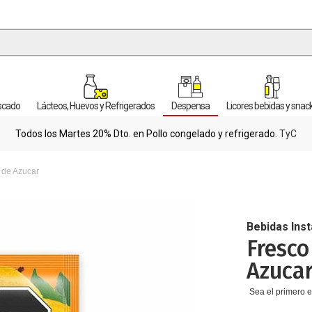
escado
Lácteos, Huevos y Refrigerados
Despensa
Licores bebidas y snac
Todos los Martes 20% Dto. en Pollo congelado y refrigerado.
TyC
 de Azucar
Bebidas Ins
Fresco
Azuca
Sea el primero e