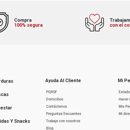
Compra
Trabaja
100% segura
con el c
Ayuda Al Cliente
Mi Pe
rduras
PQRSF
Estado
scas
Domicilios
Hacer 
Contáctenos
Mis Pe
nestar
Preguntas frecuentes
Mi dir
idas Y Snacks
Trabaje con nosotros
Blog