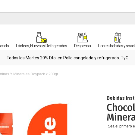
escado
Lácteos, Huevos y Refrigerados
Despensa
Licores bebidas y snac
Todos los Martes 20% Dto. en Pollo congelado y refrigerado.
TyC
aminas Y Minerales Doypack x 200gr
Bebidas Ins
Chocol
Minera
Sea el primero e