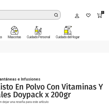
0
Mi cuenta
ks
Mascotas
Cuidado Personal
Cuidado del Hogar
tantáneas e Infusiones
isto En Polvo Con Vitaminas Y
les Doypack x 200gr
n dejar una reseña para este artículo