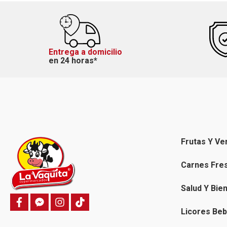
Entrega a domicilio
en 24 horas*
Frutas Y Ve
Carnes Fre
Salud Y Bie
f
f
i
T
a
a
n
i
Licores Beb
c
c
s
k
e
e
t
t