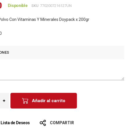
0
Disponible
SKU
7702007216127UN
Polvo Con Vitaminas Y Minerales Doypack x 200gr
0
ONES
Añadir al carrito
a Lista de Deseos
COMPARTIR