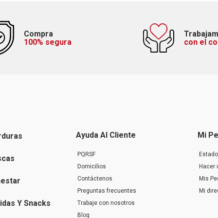
Compra
Trabaja
100% segura
con el c
Ayuda Al Cliente
Mi Pe
rduras
PQRSF
Estado
scas
Domicilios
Hacer 
Contáctenos
Mis Pe
nestar
Preguntas frecuentes
Mi dir
idas Y Snacks
Trabaje con nosotros
Blog