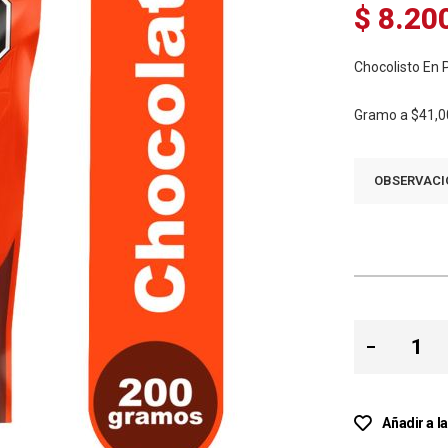
$ 8.20
Chocolisto En 
Gramo a
$41,0
OBSERVACI
Añadir a l