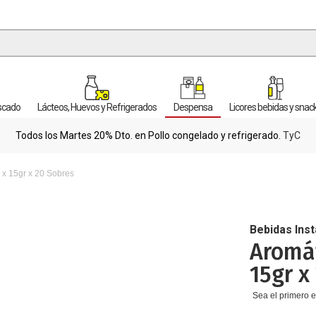
escado
Lácteos, Huevos y Refrigerados
Despensa
Licores bebidas y snac
Todos los Martes 20% Dto. en Pollo congelado y refrigerado.
TyC
 x 15gr x 20 Sobres
Bebidas Ins
Aromát
15gr x
Sea el primero e