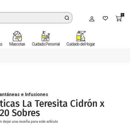
0
Mi cuenta
ks
Mascotas
Cuidado Personal
Cuidado del Hogar
tantáneas e Infusiones
icas La Teresita Cidrón x
 20 Sobres
n dejar una reseña para este artículo