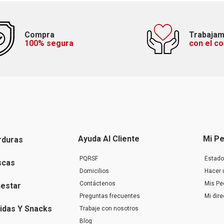
Compra
Trabaja
100% segura
con el c
Ayuda Al Cliente
Mi Pe
rduras
PQRSF
Estado
scas
Domicilios
Hacer 
Contáctenos
Mis Pe
nestar
Preguntas frecuentes
Mi dir
idas Y Snacks
Trabaje con nosotros
Blog