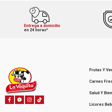
Entrega a domicilio
en 24 horas*
Frutas Y Ve
Carnes Fre
Salud Y Bie
f
f
i
T
a
a
n
i
Licores Beb
c
c
s
k
e
e
t
t