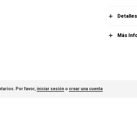
Detalle
Más Inf
tarios. Por favor,
iniciar sesión
o
crear una cuenta