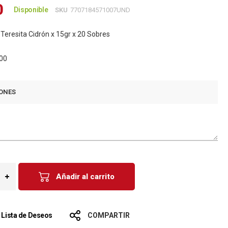
0
Disponible
SKU
7707184571007UND
Teresita Cidrón x 15gr x 20 Sobres
00
ONES
Añadir al carrito
a Lista de Deseos
COMPARTIR