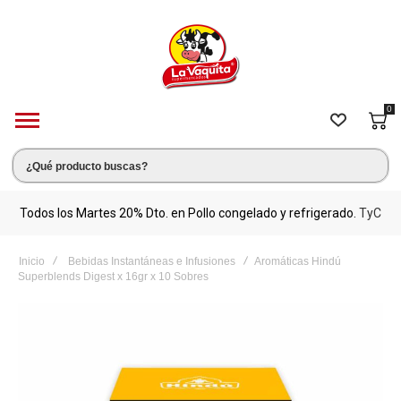
0
s.
Todos los Martes 20% Dto. en Pollo congelado y refrigerado.
TyC
M
Inicio
Bebidas Instantáneas e Infusiones
Aromáticas Hindú
Superblends Digest x 16gr x 10 Sobres
Saltar
al
final
de
la
galería