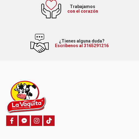
Trabajamos
con el corazón
¿Tienes alguna duda?
Escríbenos al 3165291216
f
f
i
T
a
a
n
i
c
c
s
k
e
e
t
t