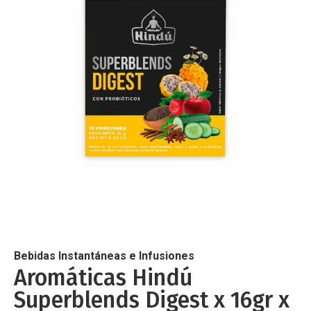
de
imágenes
Saltar
al
comienzo
de
Bebidas Instantáneas e Infusiones
la
Aromáticas Hindú
galería
Superblends Digest x 16gr x
de
imágenes