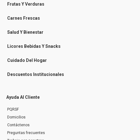
b
b
a
o
o
o
g
k
Frutas Y Verduras
o
o
r
k
k
a
-
m
Carnes Frescas
m
e
s
Salud Y Bienestar
s
e
n
Licores Bebidas Y Snacks
g
e
r
Cuidado Del Hogar
Descuentos Institucionales
Ayuda Al Cliente
PQRSF
Domicilios
Contáctenos
Preguntas frecuentes