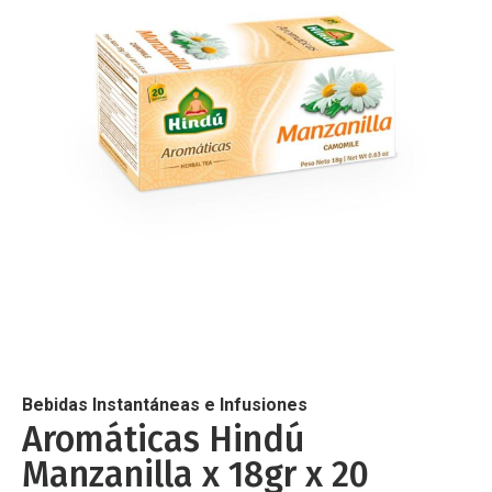
de
imágenes
Saltar
al
comienzo
de
Bebidas Instantáneas e Infusiones
la
Aromáticas Hindú
galería
Manzanilla x 18gr x 20
de
imágenes