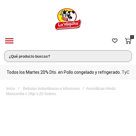
0
s.
Todos los Martes 20% Dto. en Pollo congelado y refrigerado.
TyC
M
Inicio
Bebidas Instantáneas e Infusiones
Aromáticas Hindú
Manzanilla x 18gr x 20 Sobres
Saltar
al
final
de
la
galería