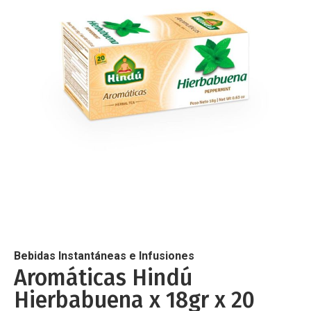
de
imágenes
Saltar
al
comienzo
de
Bebidas Instantáneas e Infusiones
la
Aromáticas Hindú
galería
Hierbabuena x 18gr x 20
de
imágenes