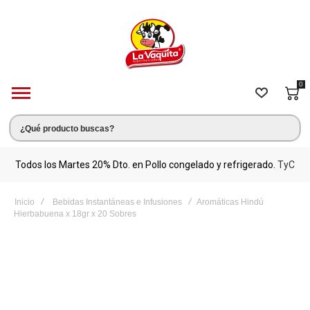
0
s.
Todos los Martes 20% Dto. en Pollo congelado y refrigerado.
TyC
M
Inicio
Bebidas Instantáneas e Infusiones
Aromáticas Hindú
Hierbabuena x 18gr x 20 Sobres
Saltar
al
final
de
la
galería