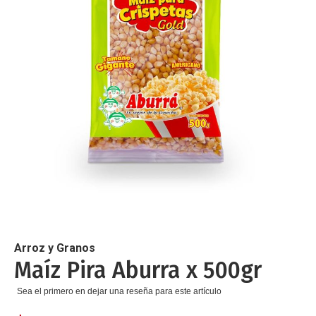
de
imágenes
Saltar
al
comienzo
de
Arroz y Granos
la
Maíz Pira Aburra x 500gr
galería
de
Sea el primero en dejar una reseña para este artículo
imágenes