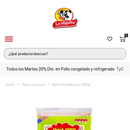
0
s.
Todos los Martes 20% Dto. en Pollo congelado y refrigerado.
TyC
M
Inicio
Arroz y Granos
Maíz Pira Aburra x 500gr
Saltar
al
final
de
la
galería