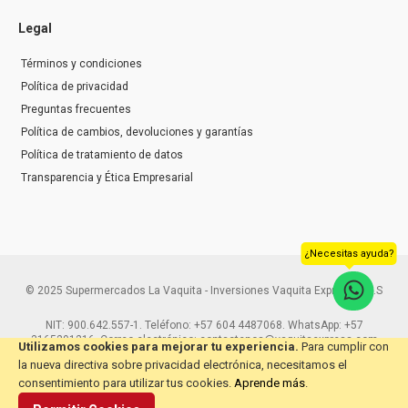
Legal
Términos y condiciones
Política de privacidad
Preguntas frecuentes
Política de cambios, devoluciones y garantías
Política de tratamiento de datos
Transparencia y Ética Empresarial
¿Necesitas ayuda?
© 2025 Supermercados La Vaquita - Inversiones Vaquita Express S.A.S
NIT: 900.642.557-1. Teléfono: +57 604 4487068. WhatsApp: +57
3165291216. Correo electrónico: contactenos@vaquitaexpress.com
Utilizamos cookies para mejorar tu experiencia.
Para cumplir con
la nueva directiva sobre privacidad electrónica, necesitamos el
consentimiento para utilizar tus cookies.
Aprende más
.