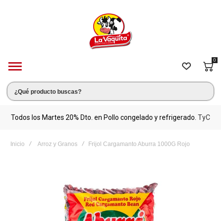
0
s.
Todos los Martes 20% Dto. en Pollo congelado y refrigerado.
TyC
M
Inicio
Arroz y Granos
Frijol Cargamanto Aburra 1000G Rojo
Saltar
al
final
de
la
galería