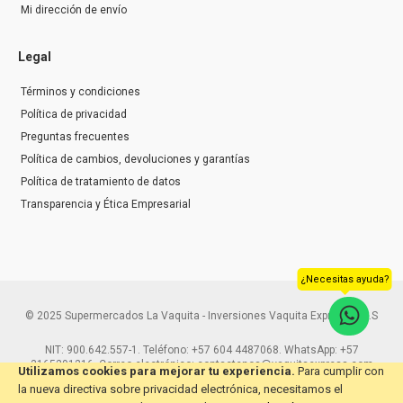
Mi dirección de envío
Legal
Términos y condiciones
Política de privacidad
Preguntas frecuentes
Política de cambios, devoluciones y garantías
Política de tratamiento de datos
Transparencia y Ética Empresarial
¿Necesitas ayuda?
© 2025 Supermercados La Vaquita - Inversiones Vaquita Express S.A.S
NIT: 900.642.557-1. Teléfono: +57 604 4487068. WhatsApp: +57
3165291216. Correo electrónico: contactenos@vaquitaexpress.com
Utilizamos cookies para mejorar tu experiencia.
Para cumplir con
la nueva directiva sobre privacidad electrónica, necesitamos el