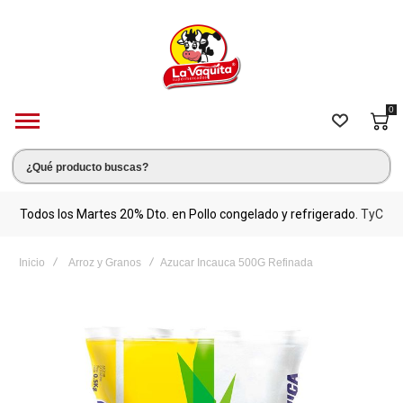
0
s.
Todos los Martes 20% Dto. en Pollo congelado y refrigerado.
TyC
M
Inicio
Arroz y Granos
Azucar Incauca 500G Refinada
Saltar
al
final
de
la
galería