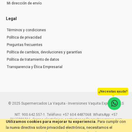
Mi dirección de envío
Legal
Términos y condiciones
Política de privacidad
Preguntas frecuentes
Política de cambios, devoluciones y garantías
Política de tratamiento de datos
Transparencia y Ética Empresarial
¿Necesitas ayuda?
© 2025 Supermercados La Vaquita - Inversiones Vaquita Express S.A.S
NIT: 900.642.557-1. Teléfono: +57 604 4487068. WhatsApp: +57
3165291216. Correo electrónico: contactenos@vaquitaexpress.com
Utilizamos cookies para mejorar tu experiencia.
Para cumplir con
la nueva directiva sobre privacidad electrónica, necesitamos el