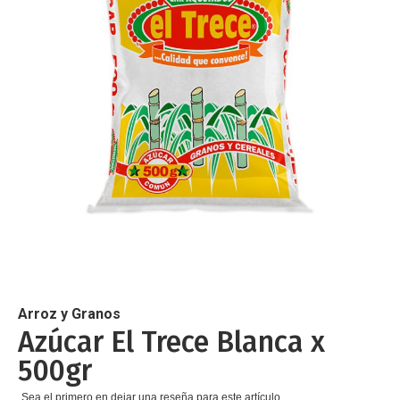
de
imágenes
Saltar
al
comienzo
de
Arroz y Granos
la
Azúcar El Trece Blanca x
galería
500gr
de
imágenes
Sea el primero en dejar una reseña para este artículo