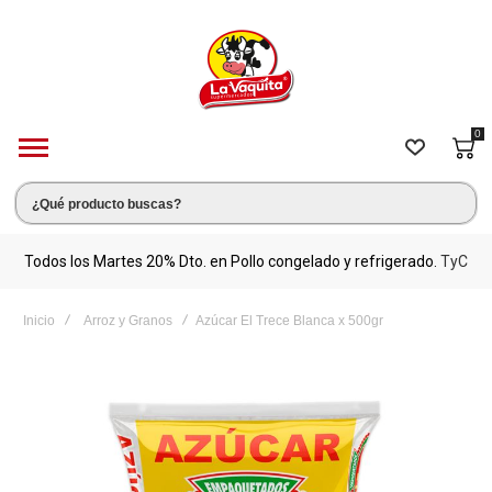
0
s.
Todos los Martes 20% Dto. en Pollo congelado y refrigerado.
TyC
M
Inicio
Arroz y Granos
Azúcar El Trece Blanca x 500gr
Saltar
al
final
de
la
galería