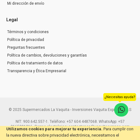
Mi dirección de envío
Legal
Términos y condiciones
Política de privacidad
Preguntas frecuentes
Política de cambios, devoluciones y garantías
Política de tratamiento de datos
Transparencia y Ética Empresarial
¿Necesitas ayuda?
© 2025 Supermercados La Vaquita - Inversiones Vaquita Express S.A.S
NIT: 900.642.557-1. Teléfono: +57 604 4487068. WhatsApp: +57
3165291216. Correo electrónico: contactenos@vaquitaexpress.com
Utilizamos cookies para mejorar tu experiencia.
Para cumplir con
la nueva directiva sobre privacidad electrónica, necesitamos el