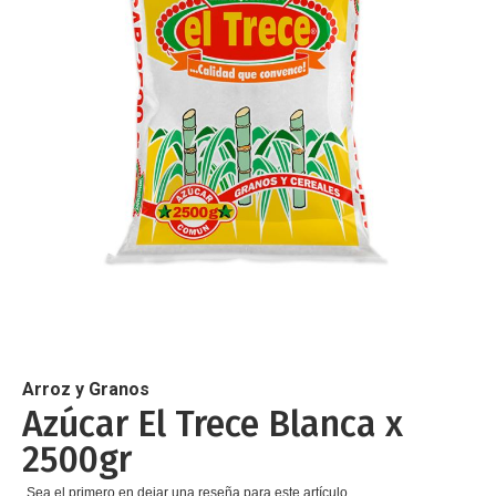
de
imágenes
Saltar
al
comienzo
de
Arroz y Granos
la
Azúcar El Trece Blanca x
galería
2500gr
de
imágenes
Sea el primero en dejar una reseña para este artículo