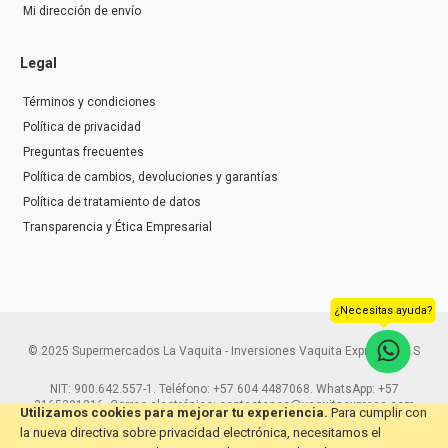
Mi dirección de envío
Legal
Términos y condiciones
Política de privacidad
Preguntas frecuentes
Política de cambios, devoluciones y garantías
Política de tratamiento de datos
Transparencia y Ética Empresarial
¿Necesitas ayuda?
© 2025 Supermercados La Vaquita - Inversiones Vaquita Express S.A.S
NIT: 900.642.557-1. Teléfono: +57 604 4487068. WhatsApp: +57
3165291216. Correo electrónico: contactenos@vaquitaexpress.com
Utilizamos cookies para mejorar tu experiencia.
Para cumplir con
la nueva directiva sobre privacidad electrónica, necesitamos el