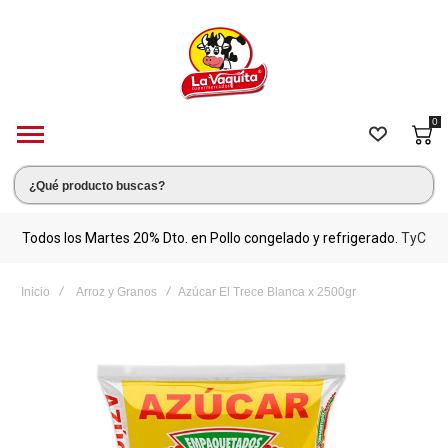
0
s.
Todos los Martes 20% Dto. en Pollo congelado y refrigerado.
TyC
M
Inicio
Arroz y Granos
Azúcar El Trece Blanca x 2500gr
Saltar
al
final
de
la
galería