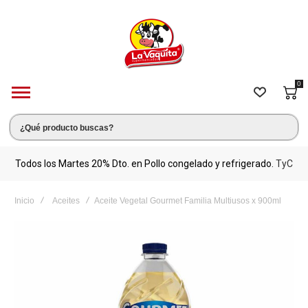
0
s.
Todos los Martes 20% Dto. en Pollo congelado y refrigerado.
TyC
M
Inicio
Aceites
Aceite Vegetal Gourmet Familia Multiusos x 900ml
Saltar
al
final
de
la
galería