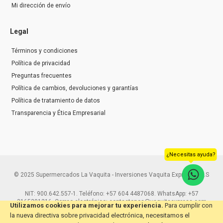
Mi dirección de envío
Legal
Términos y condiciones
Política de privacidad
Preguntas frecuentes
Política de cambios, devoluciones y garantías
Política de tratamiento de datos
Transparencia y Ética Empresarial
¿Necesitas ayuda?
© 2025 Supermercados La Vaquita - Inversiones Vaquita Express S.A.S
NIT: 900.642.557-1. Teléfono: +57 604 4487068. WhatsApp: +57
3165291216. Correo electrónico: contactenos@vaquitaexpress.com
Utilizamos cookies para mejorar tu experiencia.
Para cumplir con
la nueva directiva sobre privacidad electrónica, necesitamos el