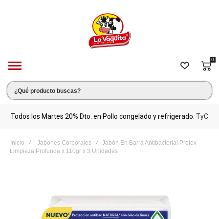
0
s.
Todos los Martes 20% Dto. en Pollo congelado y refrigerado.
TyC
M
Inicio
Jabones Corporales
Jabón En Barra Antibacterial Protex
Limpieza Profunda x 110gr x 3 Unidades
Saltar
al
final
de
la
galería