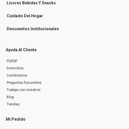
n
Licores Bebidas Y Snacks
g
e
r
Cuidado Del Hogar
Descuentos Institucionales
Ayuda Al Cliente
PQRSF
Domicilios
Contáctenos
Preguntas frecuentes
Trabaje con nosotros
Blog
Tiendas
Mi Pedido