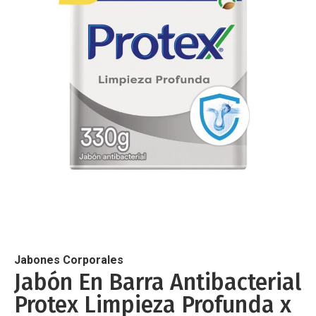
de
imágenes
Saltar
al
comienzo
de
Jabones Corporales
la
Jabón En Barra Antibacterial
galería
Protex Limpieza Profunda x
de
imágenes