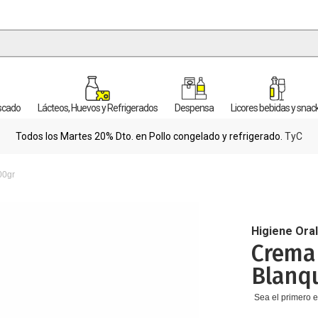
escado
Lácteos, Huevos y Refrigerados
Despensa
Licores bebidas y snac
Todos los Martes 20% Dto. en Pollo congelado y refrigerado.
TyC
00gr
Higiene Ora
Crema
Blanq
Sea el primero e