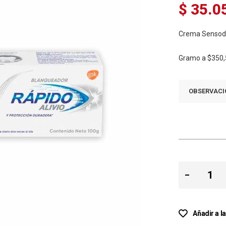
$ 35.0
Crema Sensody
Gramo a
$350,
OBSERVACI
Añadir a l