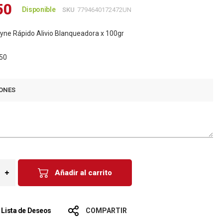
50
Disponible
SKU
7794640172472UN
ne Rápido Alivio Blanqueadora x 100gr
50
ONES
Añadir al carrito
a Lista de Deseos
COMPARTIR