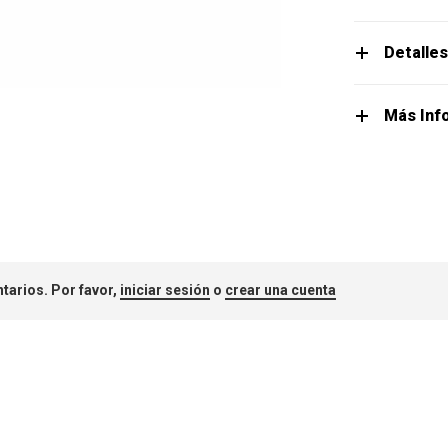
Detalle
Más Inf
tarios. Por favor,
iniciar sesión
o
crear una cuenta