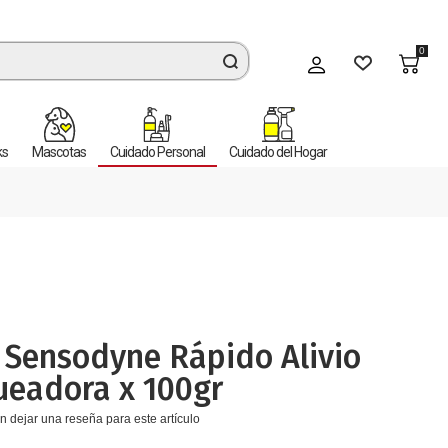
0
Mi cuenta
ks
Mascotas
Cuidado Personal
Cuidado del Hogar
l
 Sensodyne Rápido Alivio
ueadora x 100gr
n dejar una reseña para este artículo