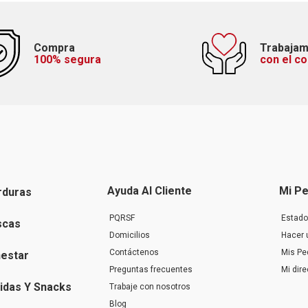
Compra
Trabaja
100% segura
con el c
Ayuda Al Cliente
Mi Pe
rduras
PQRSF
Estado
scas
Domicilios
Hacer 
Contáctenos
Mis Pe
nestar
Preguntas frecuentes
Mi dir
idas Y Snacks
Trabaje con nosotros
Blog