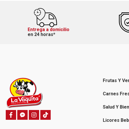
Entrega a domicilio
en 24 horas*
Frutas Y Ve
Carnes Fre
Salud Y Bie
f
f
i
T
a
a
n
i
Licores Beb
c
c
s
k
e
e
t
t