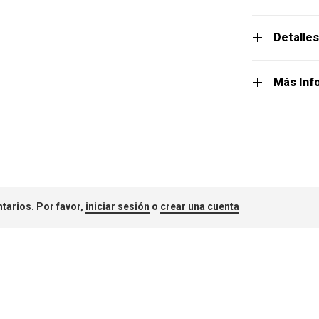
Detalle
Más Inf
tarios. Por favor,
iniciar sesión
o
crear una cuenta