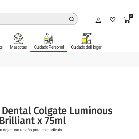
0
Mi cuenta
ks
Mascotas
Cuidado Personal
Cuidado del Hogar
l
 Dental Colgate Luminous
Brilliant x 75ml
n dejar una reseña para este artículo