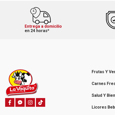
Entrega a domicilio
en 24 horas*
Frutas Y Ve
Carnes Fre
Salud Y Bie
f
f
i
T
a
a
n
i
Licores Beb
c
c
s
k
e
e
t
t