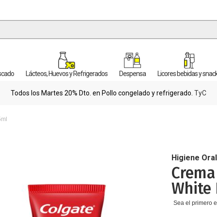
escado
Lácteos, Huevos y Refrigerados
Despensa
Licores bebidas y snac
Todos los Martes 20% Dto. en Pollo congelado y refrigerado.
TyC
5ml
Higiene Ora
Crema
White 
Sea el primero e