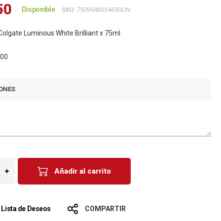
50
Disponible
SKU
7509546054650UN
olgate Luminous White Brilliant x 75ml
,00
ONES
Añadir al carrito
a Lista de Deseos
COMPARTIR