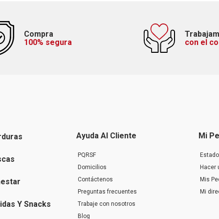
Compra
Trabaja
100% segura
con el c
Ayuda Al Cliente
Mi Pe
rduras
PQRSF
Estado
scas
Domicilios
Hacer 
Contáctenos
Mis Pe
nestar
Preguntas frecuentes
Mi dir
idas Y Snacks
Trabaje con nosotros
Blog