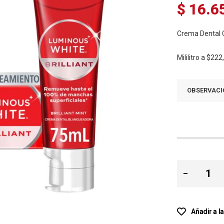
$ 16.6
Crema Dental C
Mililitro a
$222
OBSERVACI
Añadir a l