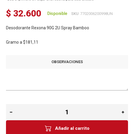
$ 32.600
Disponible
SKU
7702006200998UN
Desodorante Rexona 90G 2U Spray Bamboo
Gramo a
$181,11
OBSERVACIONES
Añadir al carrito