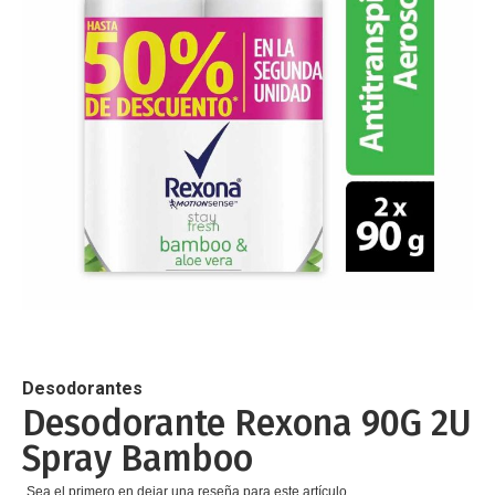
de
imágenes
Saltar
al
comienzo
de
Desodorantes
la
Desodorante Rexona 90G 2U
galería
Spray Bamboo
de
imágenes
Sea el primero en dejar una reseña para este artículo