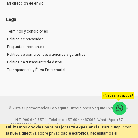
Mi dirección de envío
Legal
Términos y condiciones
Política de privacidad
Preguntas frecuentes
Política de cambios, devoluciones y garantías
Política de tratamiento de datos
Transparencia y Ética Empresarial
¿Necesitas ayuda?
© 2025 Supermercados La Vaquita - Inversiones Vaquita Express S.A.S
NIT: 900.642.557-1. Teléfono: +57 604 4487068. WhatsApp: +57
3165291216. Correo electrónico: contactenos@vaquitaexpress.com
Utilizamos cookies para mejorar tu experiencia.
Para cumplir con
la nueva directiva sobre privacidad electrónica, necesitamos el