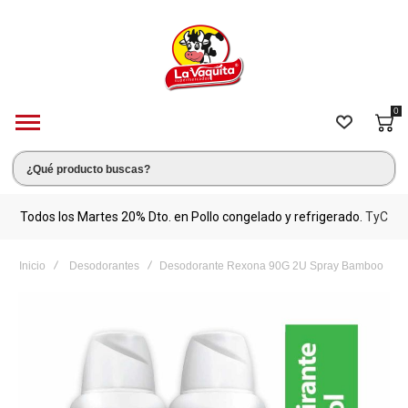
0
s.
Todos los Martes 20% Dto. en Pollo congelado y refrigerado.
TyC
M
Inicio
Desodorantes
Desodorante Rexona 90G 2U Spray Bamboo
Saltar
al
final
de
la
galería