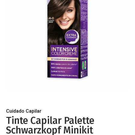
de
imágenes
Saltar
al
comienzo
de
Cuidado Capilar
la
Tinte Capilar Palette
galería
Schwarzkopf Minikit
de
imágenes