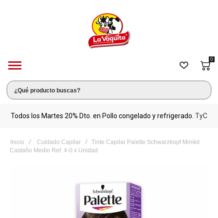
0
s.
Todos los Martes 20% Dto. en Pollo congelado y refrigerado.
TyC
M
Inicio
Cuidado Capilar
Tinte Capilar Palette Schwarzkopf Minikit
Castaño Medio Ref. 4-0 x Unidad
Saltar
al
final
de
la
galería