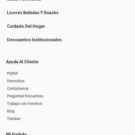
s
e
n
Licores Bebidas Y Snacks
g
e
r
Cuidado Del Hogar
Descuentos Institucionales
Ayuda Al Cliente
PQRSF
Domicilios
Contáctenos
Preguntas frecuentes
Trabaje con nosotros
Blog
Tiendas
Mi Pedido