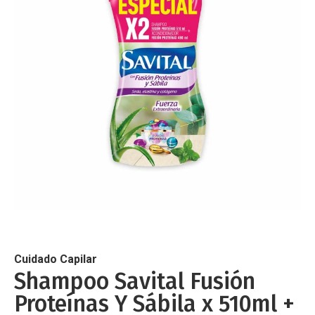
de
imágenes
Saltar
al
comienzo
de
Cuidado Capilar
la
Shampoo Savital Fusión
galería
Proteínas Y Sábila x 510ml +
de
imágenes