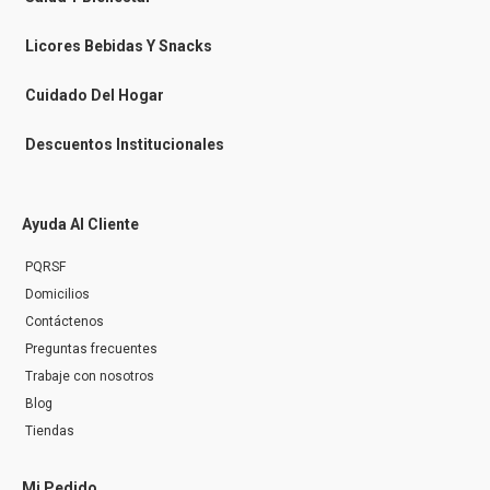
s
e
n
Licores Bebidas Y Snacks
g
e
r
Cuidado Del Hogar
Descuentos Institucionales
Ayuda Al Cliente
PQRSF
Domicilios
Contáctenos
Preguntas frecuentes
Trabaje con nosotros
Blog
Tiendas
Mi Pedido