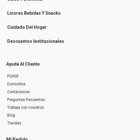
s
e
n
Licores Bebidas Y Snacks
g
e
r
Cuidado Del Hogar
Descuentos Institucionales
Ayuda Al Cliente
PQRSF
Domicilios
Contáctenos
Preguntas frecuentes
Trabaje con nosotros
Blog
Tiendas
Mi Pedido