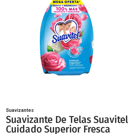
de
imágenes
Saltar
al
comienzo
de
Suavizantes
la
Suavizante De Telas Suavitel
galería
Cuidado Superior Fresca
de
imágenes