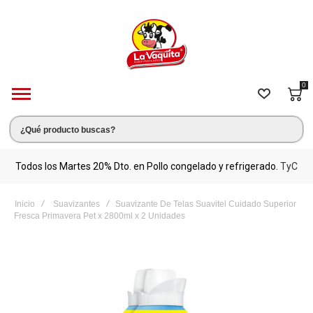
0
s.
Todos los Martes 20% Dto. en Pollo congelado y refrigerado.
TyC
M
Inicio
Suavizantes
Suavizante De Telas Suavitel Cuidado Superior
Fresca Primavera Pet x 2800ml x 2 Unidades
Saltar
al
final
de
la
galería