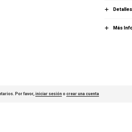
Detalle
Más Inf
tarios. Por favor,
iniciar sesión
o
crear una cuenta