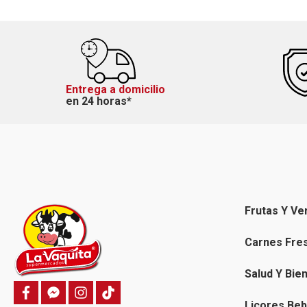
Entrega a domicilio
en 24 horas*
Frutas Y Ve
Carnes Fre
Salud Y Bie
f
f
i
T
a
a
n
i
Licores Beb