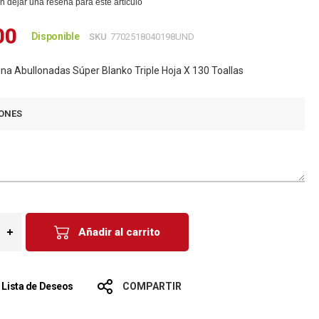
n dejar una reseña para este artículo
00
Disponible
SKU
7702518040198UND
ina Abullonadas Súper Blanko Triple Hoja X 130 Toallas
ONES
Añadir al carrito
a Lista de Deseos
COMPARTIR