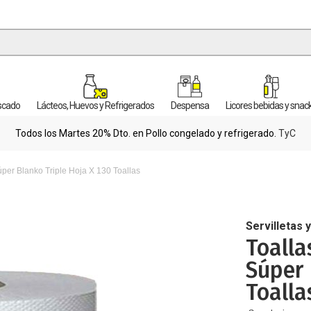
escado
Lácteos, Huevos y Refrigerados
Despensa
Licores bebidas y snac
Todos los Martes 20% Dto. en Pollo congelado y refrigerado.
TyC
per Blanko Triple Hoja X 130 Toallas
Servilletas 
Toalla
Súper 
Toalla