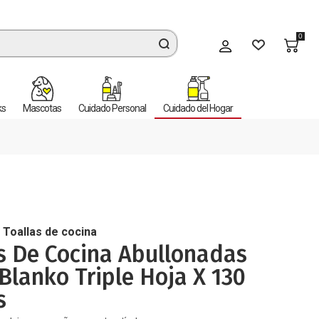
0
Mi cuenta
ks
Mascotas
Cuidado Personal
Cuidado del Hogar
y Toallas de cocina
s De Cocina Abullonadas
Blanko Triple Hoja X 130
s