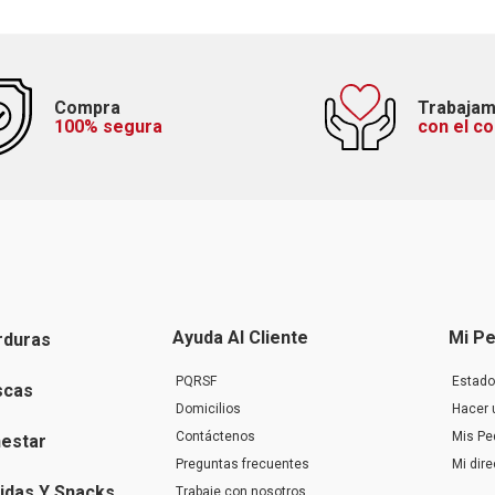
Compra
Trabaja
100% segura
con el c
Ayuda Al Cliente
Mi Pe
rduras
PQRSF
Estado
scas
Domicilios
Hacer 
Contáctenos
Mis Pe
nestar
Preguntas frecuentes
Mi dir
idas Y Snacks
Trabaje con nosotros