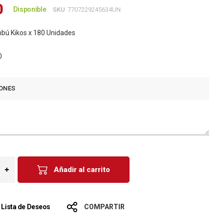
0
Disponible
SKU
7707229245634UN
mbú Kikos x 180 Unidades
0
ONES
Añadir al carrito
a Lista de Deseos
COMPARTIR