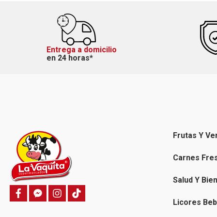
Entrega a domicilio
en 24 horas*
Frutas Y Ve
Carnes Fre
Salud Y Bie
f
f
i
T
a
a
n
i
Licores Beb
c
c
s
k
e
e
t
t