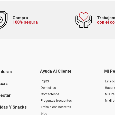
Compra
Trabaja
100% segura
con el c
Ayuda Al Cliente
Mi Pe
rduras
PQRSF
Estado
scas
Domicilios
Hacer 
Contáctenos
Mis Pe
nestar
Preguntas frecuentes
Mi dir
idas Y Snacks
Trabaje con nosotros
Blog