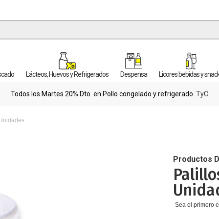
escado
Lácteos, Huevos y Refrigerados
Despensa
Licores bebidas y snac
Todos los Martes 20% Dto. en Pollo congelado y refrigerado.
TyC
 Unidades
Productos D
Palill
Unida
Sea el primero e