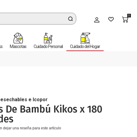
0
Mi cuenta
ks
Mascotas
Cuidado Personal
Cuidado del Hogar
esechables e Icopor
os De Bambú Kikos x 180
des
n dejar una reseña para este artículo