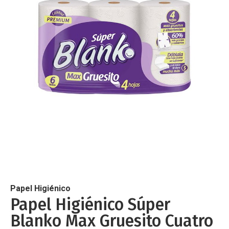
de
imágenes
Saltar
al
comienzo
de
Papel Higiénico
la
Papel Higiénico Súper
galería
Blanko Max Gruesito Cuatro
de
imágenes