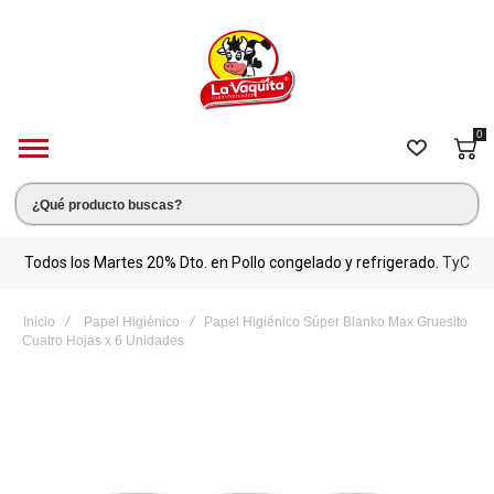
0
s.
Todos los Martes 20% Dto. en Pollo congelado y refrigerado.
TyC
M
Inicio
Papel Higiénico
Papel Higiénico Súper Blanko Max Gruesito
Cuatro Hojas x 6 Unidades
Saltar
al
final
de
la
galería