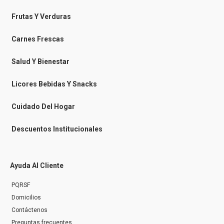
e
e
t
t
b
b
a
o
o
o
g
k
Frutas Y Verduras
o
o
r
k
k
a
-
m
Carnes Frescas
m
e
s
Salud Y Bienestar
s
e
n
Licores Bebidas Y Snacks
g
e
r
Cuidado Del Hogar
Descuentos Institucionales
Ayuda Al Cliente
PQRSF
Domicilios
Contáctenos
Preguntas frecuentes