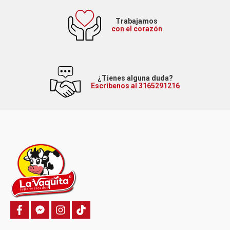
Trabajamos
con el corazón
¿Tienes alguna duda?
Escríbenos al 3165291216
f
f
i
T
a
a
n
i
c
c
s
k