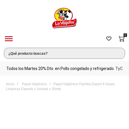
0
s.
Todos los Martes 20% Dto. en Pollo congelado y refrigerado.
TyC
M
Inicio
Papel Higiénico
Papel Higiénico Familia Expert 4 Hojas
Limpieza Experta x Unidad x 26mts
Saltar
al
final
de
la
galería