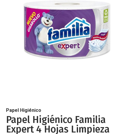
de
imágenes
Saltar
al
comienzo
de
Papel Higiénico
la
Papel Higiénico Familia
galería
Expert 4 Hojas Limpieza
de
imágenes