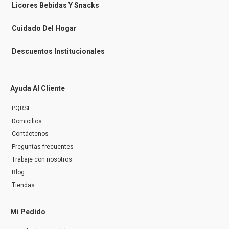
n
Licores Bebidas Y Snacks
g
e
r
Cuidado Del Hogar
Descuentos Institucionales
Ayuda Al Cliente
PQRSF
Domicilios
Contáctenos
Preguntas frecuentes
Trabaje con nosotros
Blog
Tiendas
Mi Pedido