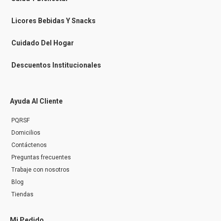
s
e
n
Licores Bebidas Y Snacks
g
e
r
Cuidado Del Hogar
Descuentos Institucionales
Ayuda Al Cliente
PQRSF
Domicilios
Contáctenos
Preguntas frecuentes
Trabaje con nosotros
Blog
Tiendas
Mi Pedido