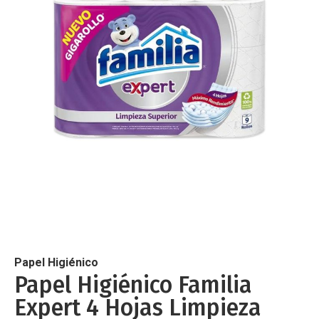
de
imágenes
Saltar
al
comienzo
de
Papel Higiénico
la
Papel Higiénico Familia
galería
Expert 4 Hojas Limpieza
de
imágenes