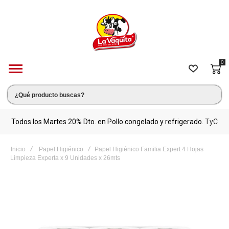
0
s.
Todos los Martes 20% Dto. en Pollo congelado y refrigerado.
TyC
M
Inicio
Papel Higiénico
Papel Higiénico Familia Expert 4 Hojas
Limpieza Experta x 9 Unidades x 26mts
Saltar
al
final
de
la
galería