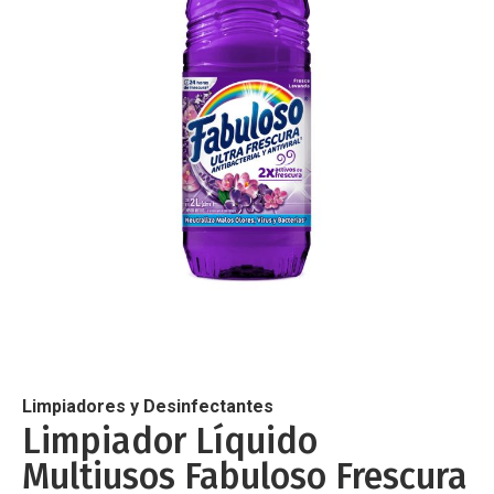
de
imágenes
Saltar
al
comienzo
de
Limpiadores y Desinfectantes
la
Limpiador Líquido
galería
Multiusos Fabuloso Frescura
de
imágenes