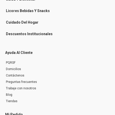
s
e
n
Licores Bebidas Y Snacks
g
e
r
Cuidado Del Hogar
Descuentos Institucionales
Ayuda Al Cliente
PQRSF
Domicilios
Contáctenos
Preguntas frecuentes
Trabaje con nosotros
Blog
Tiendas
Mi Pedido