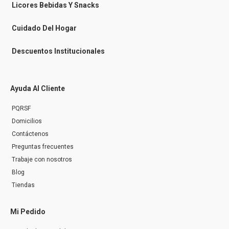
n
Licores Bebidas Y Snacks
g
e
r
Cuidado Del Hogar
Descuentos Institucionales
Ayuda Al Cliente
PQRSF
Domicilios
Contáctenos
Preguntas frecuentes
Trabaje con nosotros
Blog
Tiendas
Mi Pedido