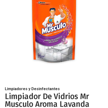
de
imágenes
Saltar
al
comienzo
de
Limpiadores y Desinfectantes
la
Limpiador De Vidrios Mr
galería
Musculo Aroma Lavanda
de
imágenes