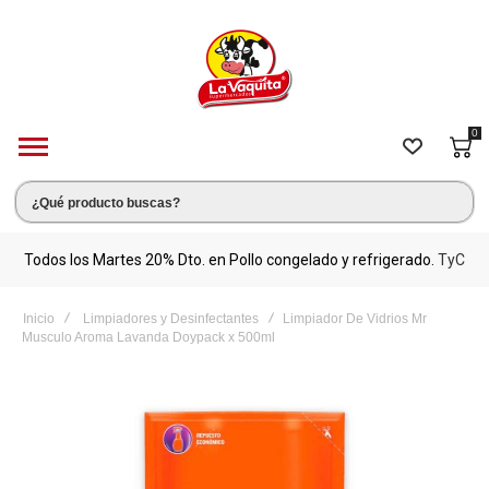
0
s.
Todos los Martes 20% Dto. en Pollo congelado y refrigerado.
TyC
M
Inicio
Limpiadores y Desinfectantes
Limpiador De Vidrios Mr
Musculo Aroma Lavanda Doypack x 500ml
Saltar
al
final
de
la
galería