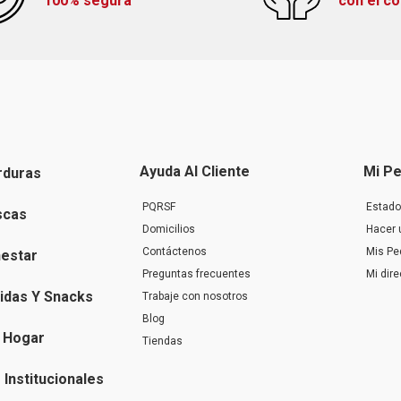
100% segura
con el c
Ayuda Al Cliente
Mi Pe
rduras
PQRSF
Estado
scas
Domicilios
Hacer 
Contáctenos
Mis Pe
nestar
Preguntas frecuentes
Mi dir
idas Y Snacks
Trabaje con nosotros
Blog
 Hogar
Tiendas
Institucionales