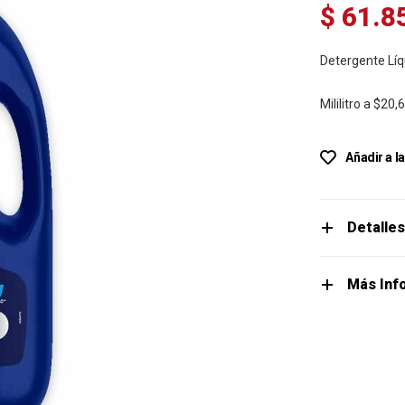
$ 61.8
Detergente Líq
Mililitro a
$20,
Añadir a l
Detalle
Más Inf