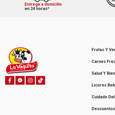
Entrega a domicilio
en 24 horas*
Frutas Y Ve
Carnes Fre
Salud Y Bie
f
f
i
T
a
a
n
i
Licores Beb
c
c
s
k
e
e
t
t
b
b
a
o
Cuidado Del
o
o
g
k
o
o
r
k
k
a
Descuentos 
-
m
m