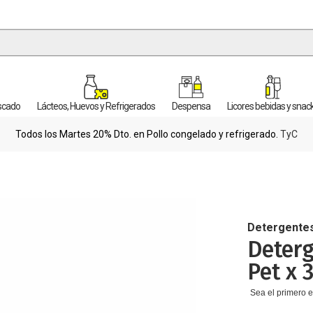
escado
Lácteos, Huevos y Refrigerados
Despensa
Licores bebidas y snac
Todos los Martes 20% Dto. en Pollo congelado y refrigerado.
TyC
Detergente
Deterg
Pet x 
Sea el primero e