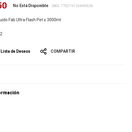
50
No Está Disponible
SKU
7702191164495UN
uido Fab Ultra Flash Pet x 3000ml
62
a Lista de Deseos
COMPARTIR
s
ormación