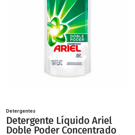
de
imágenes
Saltar
al
comienzo
de
Detergentes
la
Detergente Líquido Ariel
galería
Doble Poder Concentrado
de
imágenes