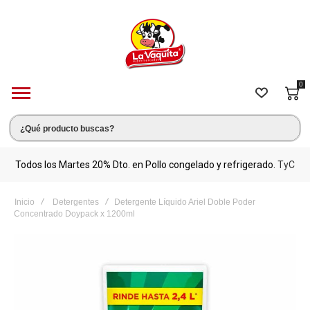
0
s.
Todos los Martes 20% Dto. en Pollo congelado y refrigerado.
TyC
M
Inicio
Detergentes
Detergente Líquido Ariel Doble Poder
Concentrado Doypack x 1200ml
Saltar
al
final
de
la
galería