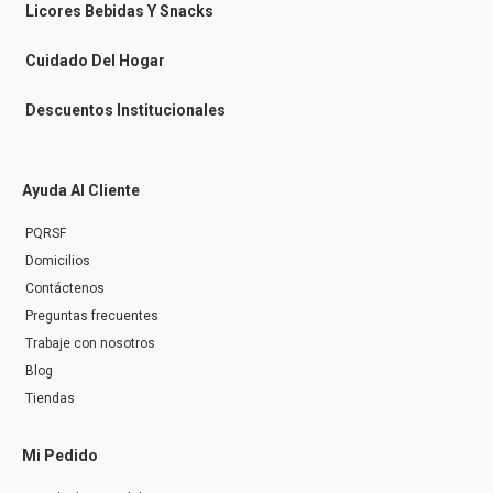
n
Licores Bebidas Y Snacks
g
e
r
Cuidado Del Hogar
Descuentos Institucionales
Ayuda Al Cliente
PQRSF
Domicilios
Contáctenos
Preguntas frecuentes
Trabaje con nosotros
Blog
Tiendas
Mi Pedido