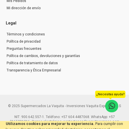
Mis Pedidos
Mi dirección de envío
Legal
Términos y condiciones
Política de privacidad
Preguntas frecuentes
Política de cambios, devoluciones y garantías
Política de tratamiento de datos
Transparencia y Ética Empresarial
¿Necesitas ayuda?
© 2025 Supermercados La Vaquita - Inversiones Vaquita Express S.A.S
NIT: 900.642.557-1. Teléfono: +57 604 4487068. WhatsApp: +57
3165291216. Correo electrónico: contactenos@vaquitaexpress.com
Utilizamos cookies para mejorar tu experiencia.
Para cumplir con