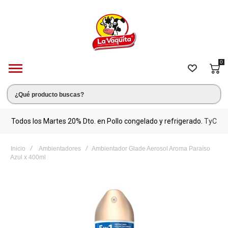
0
s.
Todos los Martes 20% Dto. en Pollo congelado y refrigerado.
TyC
M
Inicio
Ambientadores
Ambientador Glade Aerosol Aroma Paraíso
Azul x 400ml
Saltar
al
final
de
la
galería