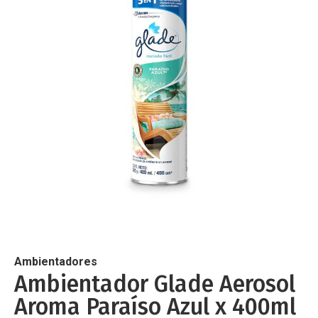
de
imágenes
Saltar
al
comienzo
de
Ambientadores
la
Ambientador Glade Aerosol
galería
Aroma Paraíso Azul x 400ml
de
imágenes