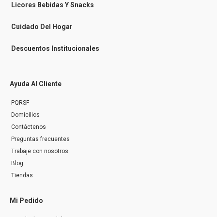
n
Licores Bebidas Y Snacks
g
e
r
Cuidado Del Hogar
Descuentos Institucionales
Ayuda Al Cliente
PQRSF
Domicilios
Contáctenos
Preguntas frecuentes
Trabaje con nosotros
Blog
Tiendas
Mi Pedido