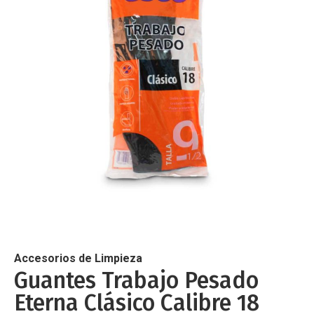
de
imágenes
Saltar
al
comienzo
de
Accesorios de Limpieza
la
Guantes Trabajo Pesado
galería
Eterna Clásico Calibre 18
de
imágenes