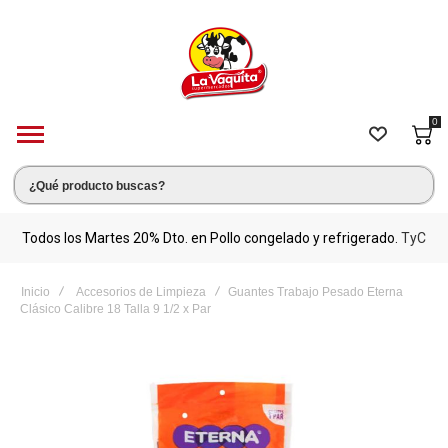
0
s.
Todos los Martes 20% Dto. en Pollo congelado y refrigerado.
TyC
M
Inicio
Accesorios de Limpieza
Guantes Trabajo Pesado Eterna
Clásico Calibre 18 Talla 9 1/2 x Par
Saltar
al
final
de
la
galería