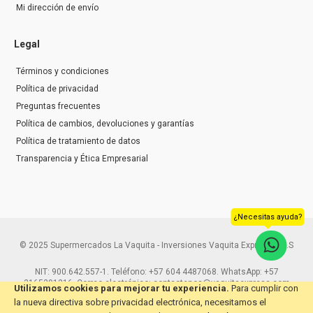
Mi dirección de envío
Legal
Términos y condiciones
Política de privacidad
Preguntas frecuentes
Política de cambios, devoluciones y garantías
Política de tratamiento de datos
Transparencia y Ética Empresarial
¿Necesitas ayuda?
© 2025 Supermercados La Vaquita - Inversiones Vaquita Express S.A.S
NIT: 900.642.557-1. Teléfono: +57 604 4487068. WhatsApp: +57
3165291216. Correo electrónico: contactenos@vaquitaexpress.com
Utilizamos cookies para mejorar tu experiencia.
Para cumplir con
la nueva directiva sobre privacidad electrónica, necesitamos el