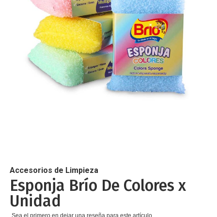
de
imágenes
Saltar
al
comienzo
de
Accesorios de Limpieza
la
Esponja Brío De Colores x
galería
Unidad
de
imágenes
Sea el primero en dejar una reseña para este artículo