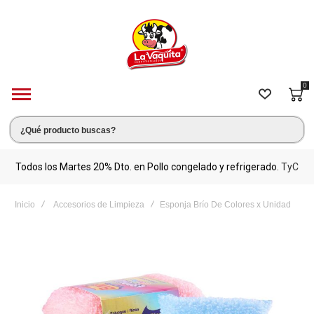
0
s.
Todos los Martes 20% Dto. en Pollo congelado y refrigerado.
TyC
M
Inicio
Accesorios de Limpieza
Esponja Brío De Colores x Unidad
Saltar
al
final
de
la
galería