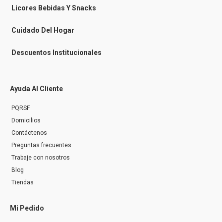
n
Licores Bebidas Y Snacks
g
e
r
Cuidado Del Hogar
Descuentos Institucionales
Ayuda Al Cliente
PQRSF
Domicilios
Contáctenos
Preguntas frecuentes
Trabaje con nosotros
Blog
Tiendas
Mi Pedido