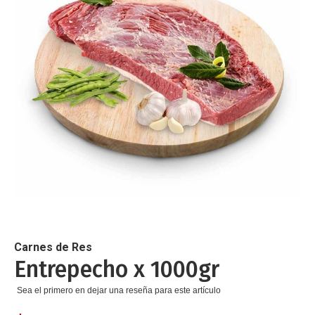
de
imágenes
Saltar
al
comienzo
de
Carnes de Res
la
Entrepecho x 1000gr
galería
de
Sea el primero en dejar una reseña para este artículo
imágenes