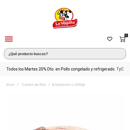
0
s.
Todos los Martes 20% Dto. en Pollo congelado y refrigerado.
TyC
M
Inicio
Carnes de Res
Entrepecho x 1000gr
Saltar
al
final
de
la
galería