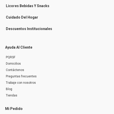
e
n
Licores Bebidas Y Snacks
g
e
r
Cuidado Del Hogar
Descuentos Institucionales
Ayuda Al Cliente
PQRSF
Domicilios
Contáctenos
Preguntas frecuentes
Trabaje con nosotros
Blog
Tiendas
Mi Pedido